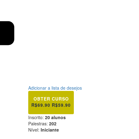
Adicionar a lista de desejos
OBTER CURSO
R$69.90
R$59.90
Inscrito
:
20 alunos
Palestras
:
202
Nível
:
Iniciante