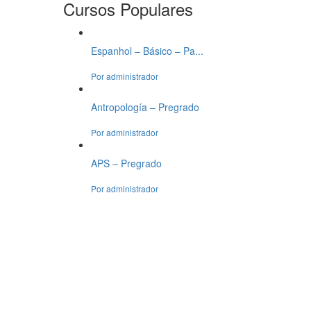
Cursos Populares
Espanhol – Básico – Pa...
R$69.99
Por administrador
Antropología – Pregrado
R$49.99
Por administrador
APS – Pregrado
R$29.99
Por administrador